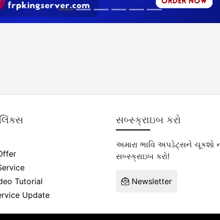
િંક્સ
સબ્સ્ક્રાઇબ કરો
અમારા ભાવિ અપડેટ્સને ચૂકશો ન
Offer
સબ્સ્ક્રાઇબ કરો!
Service
deo Tutorial
Newsletter
rvice Update