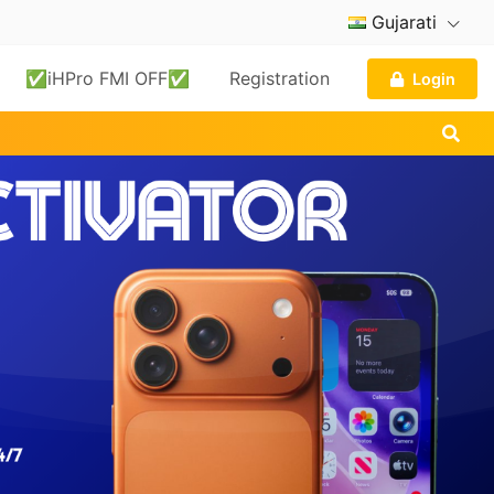
Gujarati
✅iHPro FMI OFF✅
Registration
Login