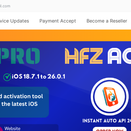
il.com
vice Updates
Payment Accept
Become a Reseller